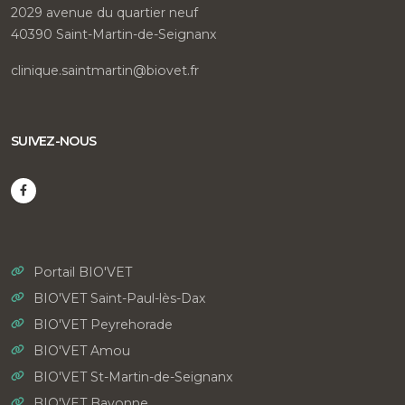
2029 avenue du quartier neuf
40390 Saint-Martin-de-Seignanx
clinique.saintmartin@biovet.fr
SUIVEZ-NOUS
Portail BIO'VET
BIO'VET Saint-Paul-lès-Dax
BIO'VET Peyrehorade
BIO'VET Amou
BIO'VET St-Martin-de-Seignanx
BIO'VET Bayonne