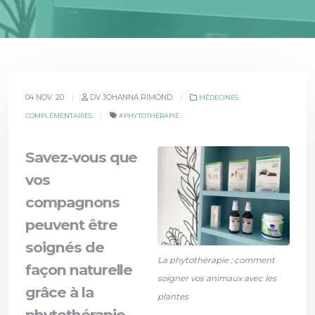
04 NOV. 20
|
DV JOHANNA RIMOND
|
MÉDECINES
|
.
COMPLÉMENTAIRES
#PHYTOTHÉRAPIE
Savez-vous que
vos
compagnons
peuvent être
soignés de
La phytothérapie : comment
façon naturelle
soigner vos animaux avec les
grâce à la
plantes
phytothérapie